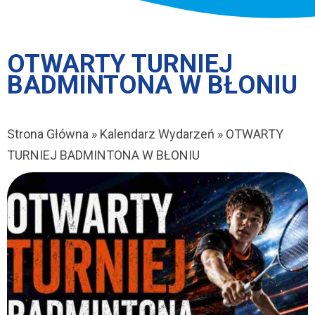
OTWARTY TURNIEJ
BADMINTONA W BŁONIU
Strona Główna
Kalendarz Wydarzeń
OTWARTY
Ścieżka
TURNIEJ BADMINTONA W BŁONIU
nawigacyjna