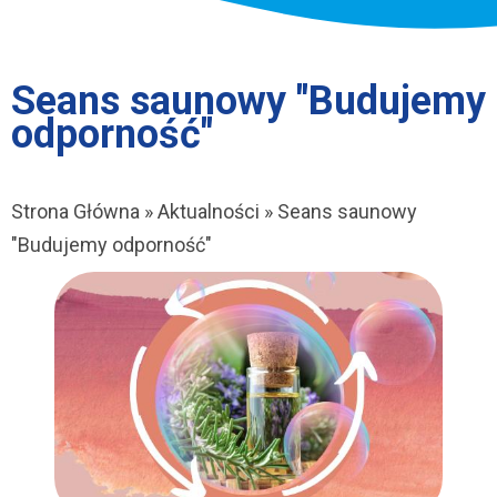
Seans saunowy "Budujemy
odporność"
Strona Główna
Aktualności
Seans saunowy
Ścieżka
"Budujemy odporność"
nawigacyjna