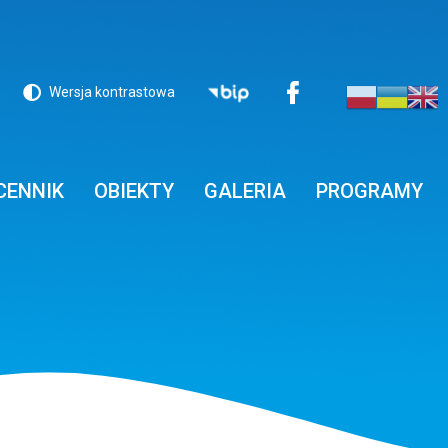
Menu
Wersja kontrastowa
Switch
top
to
CENNIK
OBIEKTY
GALERIA
PROGRAMY