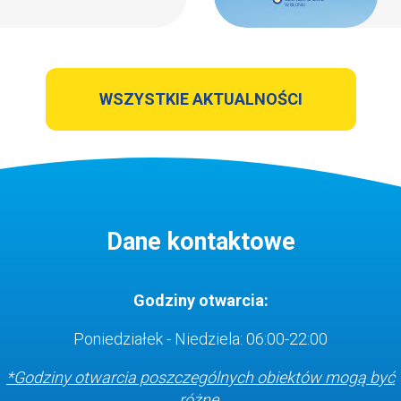
WSZYSTKIE AKTUALNOŚCI
Dane kontaktowe
Godziny otwarcia:
Poniedziałek - Niedziela: 06:00-22:00
*Godziny otwarcia poszczególnych obiektów
mogą być
różne.